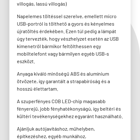
villogás, lassú villogás)
Napelemes töltéssel szerelve, emellett micro
USB-portról is tölthető a gyors és kényelmes
újratöltés érdekében. Ezen túl pedig a lámpát
úgy tervezték, hogy vészhelyzet esetén az USB
kimenetről bármikor feltölthessen egy
mobiltelefont vagy bármilyen egyéb USB-s
eszközt.
Anyaga kiváló minőségű ABS és alumínium
ötvözete, így garantált a strapabíróság és a
hosszú élettartam.
A szuperfényes COB LED-chip magasabb
fényerejű, jobb fényhatékonyságú, így beltéri és
kültéri tevékenységekhez egyaránt használható.
Ajánljuk autójavításhoz, műhelyben,
építkezéshez, egyéb munkához,