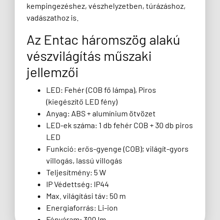
kempingezéshez, vészhelyzetben, túrázáshoz,
vadászathoz is.
Az Entac háromszög alakú
vészvilágítás műszaki
jellemzői
LED: Fehér (COB fő lámpa), Piros
(kiegészítő LED fény)
Anyag: ABS + alumínium ötvözet
LED-ek száma: 1 db fehér COB + 30 db piros
LED
Funkció: erős-gyenge (COB); világít-gyors
villogás, lassú villogás
Teljesítmény: 5 W
IP Védettség: IP44
Max. világítási táv: 50 m
Energiaforrás: Li-ion
Fényáram: 300 lm