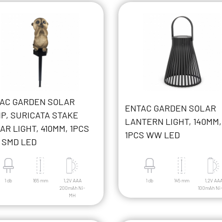
AC GARDEN SOLAR
ENTAC GARDEN SOLAR
P, SURICATA STAKE
LANTERN LIGHT, 140MM,
AR LIGHT, 410MM, 1PCS
1PCS WW LED
SMD LED
1 db
165 mm
1.2V AAA
1 db
145 mm
1.2V AA
200mAh Ni-
100mAh Ni
MH