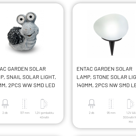
AC GARDEN SOLAR
ENTAC GARDEN SOLAR
P, SNAIL SOLAR LIGHT,
LAMP, STONE SOLAR LIG
MM, 2PCS WW SMD LED
140MM, 2PCS NW SMD L
2 db
137 mm
1.2V gombakku
2 db
95 mm
1.2V AA
40mAh
300mAh N
MH