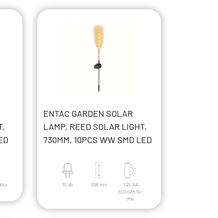
ENTAC GARDEN SOLAR
T,
LAMP, REED SOLAR LIGHT,
ED
730MM, 10PCS WW SMD LED
akku
10 db
398 mm
1.2V AA
300mAh Ni-
MH