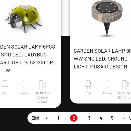
DEN SOLAR LAMP 6PCS
GARDEN SOLAR LAMP 8
SMD LED, LADYBUG
WW SMD LED, GROUND
AR LIGHT, 14.5X12X6CM,
LIGHT, MOSAIC DESIGN
LLOW
6 db
65 mm
Ni-MH 1.2V
8 db
125 mm
Ni-MH 1x1
200mAh,
300mAh, 
2/3AAA
Első
<
1
2
3
4
5
>