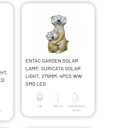
ENTAC GARDEN SOLAR
LAMP, SURICATA SOLAR
HT,
LIGHT, 275MM, 4PCS WW
ED
SMD LED
4 db
285 mm
AAA 600mAh
i-
Ni-MH