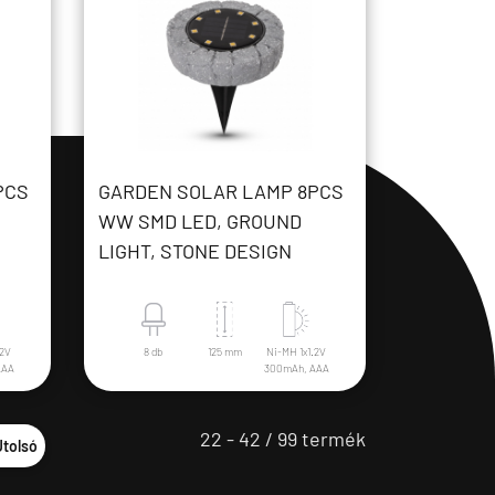
PCS
GARDEN SOLAR LAMP 8PCS
WW SMD LED, GROUND
LIGHT, STONE DESIGN
.2V
8 db
125 mm
Ni-MH 1x1.2V
AAA
300mAh, AAA
22 - 42 / 99 termék
Utolsó