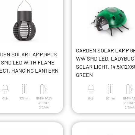
GARDEN SOLAR LAMP 6
DEN SOLAR LAMP 6PCS
WW SMD LED, LADYBUG
SMD LED WITH FLAME
SOLAR LIGHT, 14.5X12X6
ECT, HANGING LANTERN
GREEN
6 db
105 mm
Ni-MH 1x1.2V
6 db
65 mm
Ni-MH 1.
300mAh,
200mAh
2/3AAA
2/3AAA