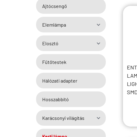
Ajtócsengő
Elemlámpa
Elosztó
Fűtőtestek
ENT
LAM
Hálózati adapter
LIG
SMD
Hosszabbító
Karácsonyi világítás
Kerti lámpa