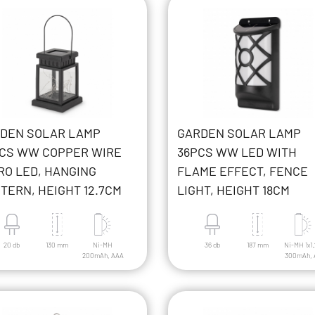
DEN SOLAR LAMP
GARDEN SOLAR LAMP
CS WW COPPER WIRE
36PCS WW LED WITH
RO LED, HANGING
FLAME EFFECT, FENCE
TERN, HEIGHT 12.7CM
LIGHT, HEIGHT 18CM
20 db
130 mm
Ni-MH
36 db
187 mm
Ni-MH 1x1
200mAh, AAA
300mAh, 