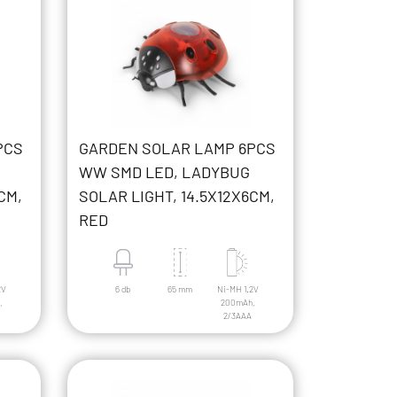
PCS
GARDEN SOLAR LAMP 6PCS
WW SMD LED, LADYBUG
CM,
SOLAR LIGHT, 14.5X12X6CM,
RED
2V
6 db
65 mm
Ni-MH 1.2V
,
200mAh,
2/3AAA