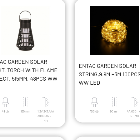
AC GARDEN SOLAR
ENTAC GARDEN SOLAR
HT, TORCH WITH FLAME
STRING,9.9M +3M 100PC
ECT, 515MM, 48PCS WW
WW LED
48 db
195 mm
1.2V 2/3 AAA
100 db
90 mm
AA 600m
300mAh Ni-
Ni-MH
MH