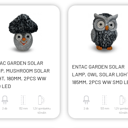
AC GARDEN SOLAR
ENTAC GARDEN SOLAR
P, MUSHROOM SOLAR
LAMP, OWL SOLAR LIGH
HT, 180MM, 2PCS WW
185MM, 2PCS WW SMD L
 LED
2 db
132 mm
1.2V gombakku
2 db
133 mm
1.2V gomb
40mAh
40mAh