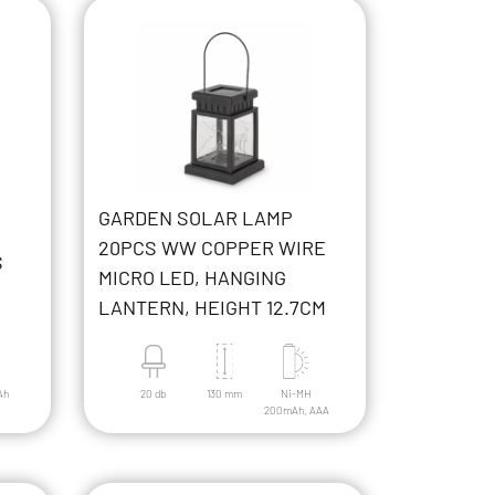
GARDEN SOLAR LAMP
20PCS WW COPPER WIRE
S
MICRO LED, HANGING
LANTERN, HEIGHT 12.7CM
Ah
20 db
130 mm
Ni-MH
200mAh, AAA