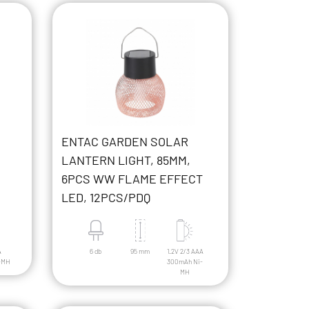
ENTAC GARDEN SOLAR
LANTERN LIGHT, 85MM,
6PCS WW FLAME EFFECT
LED, 12PCS/PDQ
A
6 db
95 mm
1.2V 2/3 AAA
-MH
300mAh Ni-
MH