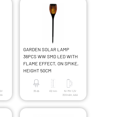
GARDEN SOLAR LAMP
36PCS WW SMD LED WITH
FLAME EFFECT, ON SPIKE,
HEIGHT 50CM
.2V
36 db
412 mm
Ni-MH 1.2V
AA
300mAh, AAA