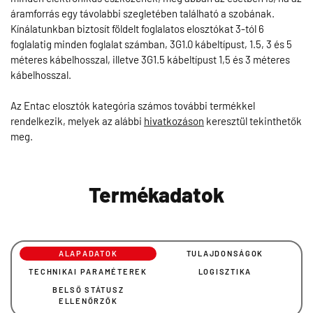
áramforrás egy távolabbi szegletében található a szobának.
Kínálatunkban biztosít földelt foglalatos elosztókat 3-tól 6
foglalatig minden foglalat számban, 3G1.0 kábeltípust, 1.5, 3 és 5
méteres kábelhosszal, illetve 3G1.5 kábeltípust 1,5 és 3 méteres
kábelhosszal.
Az Entac elosztók kategória számos további termékkel
rendelkezik, melyek az alábbi
hivatkozáson
keresztül tekinthetők
meg.
Termékadatok
ALAPADATOK
TULAJDONSÁGOK
TECHNIKAI PARAMÉTEREK
LOGISZTIKA
BELSŐ STÁTUSZ
ELLENŐRZŐK