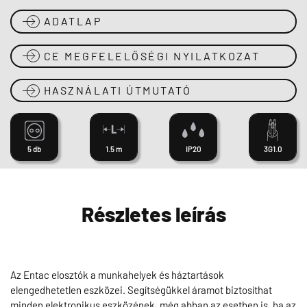
ADATLAP
CE MEGFELELŐSÉGI NYILATKOZAT
HASZNÁLATI ÚTMUTATÓ
5 db
1.5 m
IP20
3G1.0
Részletes leírás
Az Entac elosztók a munkahelyek és háztartások
elengedhetetlen eszközei. Segítségükkel áramot biztosíthat
minden elektronikus eszközének, még abban az esetben is, ha az