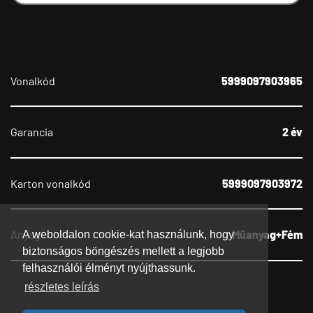
Vonalkód
5999097903965
Garancia
2 év
Karton vonalkód
5999097903972
Anyag
Műanyag+Fém
A weboldalon cookie-kat használunk, hogy
biztonságos böngészés mellett a legjobb
felhasználói élményt nyújthassunk.
részletes leírás