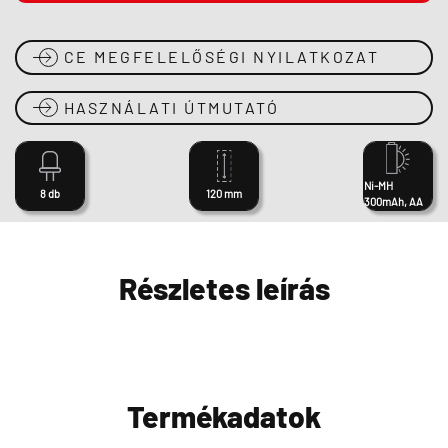
CE MEGFELELŐSÉGI NYILATKOZAT
HASZNÁLATI ÚTMUTATÓ
Ni-MH
8 db
120 mm
300mAh, AA
Részletes leírás
Termékadatok