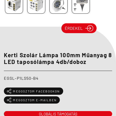
ÉRDEKEL
Kerti Szolár Lámpa 100mm Műanyag 8
LED taposólámpa 4db/doboz
EGSL-P1LS50-B4
MEGOSZTOM FACEBOOKON
MEGOSZTOM E-MAILBEN
GLOBÁLIS TÁMOGATÁS