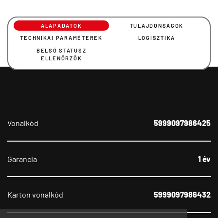
ALAPADATOK
TULAJDONSÁGOK
TECHNIKAI PARAMÉTEREK
LOGISZTIKA
BELSŐ STÁTUSZ
ELLENŐRZŐK
Vonalkód
5999097986425
Garancia
1 év
Karton vonalkód
5999097986432