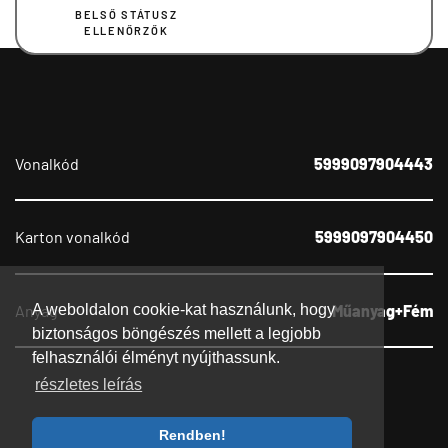
BELSŐ STÁTUSZ
ELLENŐRZŐK
Vonalkód
5999097904443
Karton vonalkód
5999097904450
Anyag
Műanyag+Fém
A weboldalon cookie-kat használunk, hogy
biztonságos böngészés mellett a legjobb
felhasználói élményt nyújthassunk.
részletes leírás
Rendben!