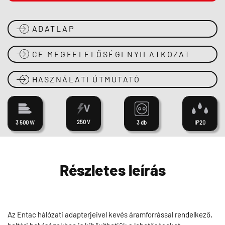
ADATLAP
CE MEGFELELŐSÉGI NYILATKOZAT
HASZNÁLATI ÚTMUTATÓ
250 V
3 500 W
3 db
IP20
Részletes leírás
Az Entac hálózati adapterjeivel kevés áramforrással rendelkező,