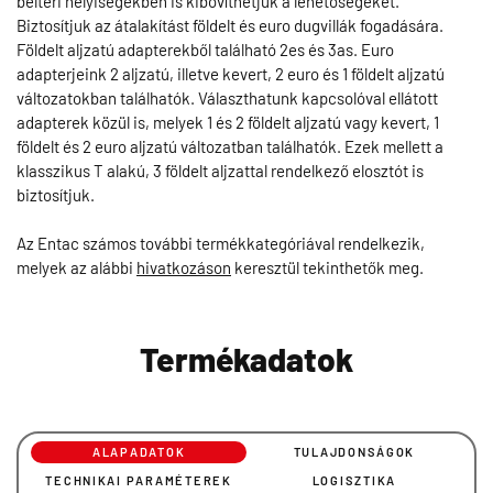
beltéri helyiségekben is kibővíthetjük a lehetőségeket.
Biztosítjuk az átalakítást földelt és euro dugvillák fogadására.
Földelt aljzatú adapterekből található 2es és 3as. Euro
adapterjeink 2 aljzatú, illetve kevert, 2 euro és 1 földelt aljzatú
változatokban találhatók. Választhatunk kapcsolóval ellátott
adapterek közül is, melyek 1 és 2 földelt aljzatú vagy kevert, 1
földelt és 2 euro aljzatú változatban találhatók. Ezek mellett a
klasszikus T alakú, 3 földelt aljzattal rendelkező elosztót is
biztosítjuk.
Az Entac számos további termékkategóriával rendelkezik,
melyek az alábbi
hivatkozáson
keresztül tekinthetők meg.
Termékadatok
ALAPADATOK
TULAJDONSÁGOK
TECHNIKAI PARAMÉTEREK
LOGISZTIKA